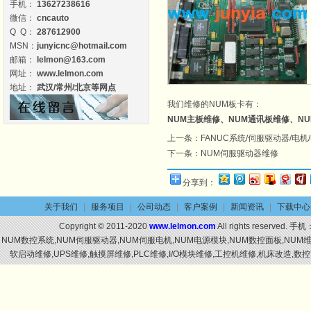
手机：
13627238616
微信：
cncauto
Q Q：
287612900
MSN：
junyicnc@hotmail.com
邮箱：
lelmon@163.com
网址：
www.lelmon.com
地址：
武汉/常州/北京等网点
我们
维修
的NUM板卡有：
NUM主板
维修
、NUM通讯板
维修
、NU
上一条：
FANUC系统/伺服驱动器/电
下一条：
NUM伺服驱动器维修
分享到：
关于我们
|
服务项目
|
公司动态
|
客户案例
|
新闻资讯
|
下载中心
Copyright © 2011-2020
www.lelmon.com
All rights reserved. 手机
NUM数控系统,NUM伺服驱动器,NUM伺服电机,NUM电源模块,NUM数控面板,NU
软启动维修,UPS维修,触摸屏维修,PLC维修,I/O模块维修,工控机维修,机床改造,