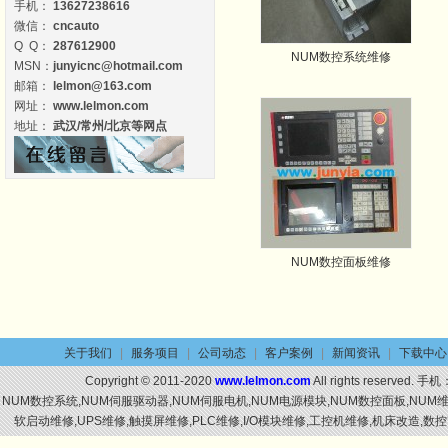
手机：
13627238616
微信：
cncauto
Q Q：
287612900
NUM数控系统维修
MSN：
junyicnc@hotmail.com
邮箱：
lelmon@163.com
网址：
www.lelmon.com
地址：
武汉/常州/北京等网点
NUM数控面板维修
关于我们
|
服务项目
|
公司动态
|
客户案例
|
新闻资讯
|
下载中心
Copyright © 2011-2020
www.lelmon.com
All rights reserved. 手机
NUM数控系统,NUM伺服驱动器,NUM伺服电机,NUM电源模块,NUM数控面板,NU
软启动维修,UPS维修,触摸屏维修,PLC维修,I/O模块维修,工控机维修,机床改造,