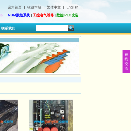
设为首页
|
收藏本站
|
繁体中文
|
English
16
NUM数控系统
|
工控电气维修
|
数控/PLC改造
联系我们
在
线
交
流