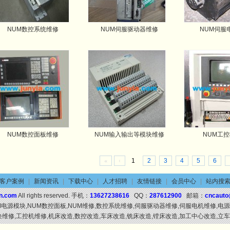
NUM数控系统维修
NUM伺服驱动器维修
NUM伺服
NUM数控面板维修
NUM输入输出等模块维修
NUM工
«
‹
1
2
3
4
5
6
客户案例
|
新闻资讯
|
下载中心
|
人才招聘
|
友情链接
|
会员中心
|
站内搜
n.com
All rights reserved. 手机：
13627238616
QQ：
287612900
邮箱：
cncaut
UM电源模块,NUM数控面板,NUM维修,数控系统维修,伺服驱动器维修,伺服电机维修,电
O模块维修,工控机维修,机床改造,数控改造,车床改造,铣床改造,镗床改造,加工中心改造,