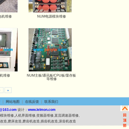
电机维修
NUM电源模块维修
控机维修
NUM主板/通讯板/CPU板/显存板
等维修
›
»
索
|
网站地图
|
在线反馈
|
联系我们
o@163.com
设计：
www.lelmon.com
回
源模块维修,人机界面维修,变频器维修,直流调速器维修,
顶
立车改造,磨床改造,磨齿机改造,插齿机改造,滚齿机改造
部