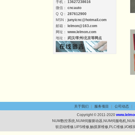
手机：
13627238616
微信：
cncauto
Q Q：
287612900
MSN：
junyicnc@hotmail.com
邮箱：
lelmon@163.com
网址：
www.lelmon.com
地址：
武汉/常州/北京等网点
关于我们
|
服务项目
|
公司动态
|
Copyright © 2011-2020
www.lelmo
NUM数控系统,NUM伺服驱动器,NUM伺服电机,N
软启动维修,UPS维修,触摸屏维修,PLC维修,I/