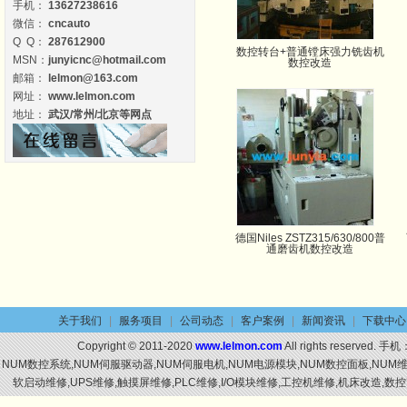
手机：
13627238616
微信：
cncauto
Q Q：
287612900
数控转台+普通镗床强力铣齿机
MSN：
junyicnc@hotmail.com
数控改造
邮箱：
lelmon@163.com
网址：
www.lelmon.com
地址：
武汉/常州/北京等网点
德国Niles ZSTZ315/630/800普
通磨齿机数控改造
关于我们
|
服务项目
|
公司动态
|
客户案例
|
新闻资讯
|
下载中心
Copyright © 2011-2020
www.lelmon.com
All rights reserved. 手机
NUM数控系统,NUM伺服驱动器,NUM伺服电机,NUM电源模块,NUM数控面板,NU
软启动维修,UPS维修,触摸屏维修,PLC维修,I/O模块维修,工控机维修,机床改造,