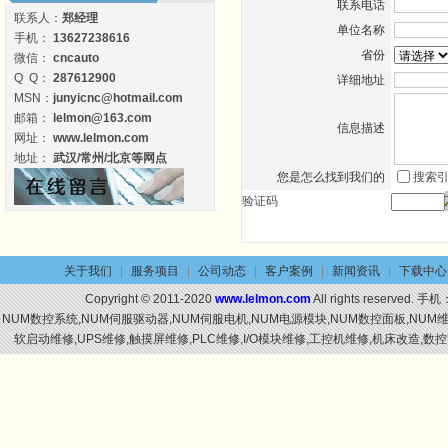
联系电话
联系人：
郑经理
单位名称
手机：
13627238616
省份
微信：
cncauto
Q Q：
287612900
详细地址
MSN：
junyicnc@hotmail.com
邮箱：
lelmon@163.com
信息描述
网址：
www.lelmon.com
地址：
武汉/常州/北京等网点
您是怎么找到我们的
搜索
验证码
关于我们
|
服务项目
|
公司动态
|
客户案例
|
新闻资讯
|
下载中心
Copyright © 2011-2020
www.lelmon.com
All rights reserved. 手机
NUM数控系统,NUM伺服驱动器,NUM伺服电机,NUM电源模块,NUM数控面板,NU
软启动维修,UPS维修,触摸屏维修,PLC维修,I/O模块维修,工控机维修,机床改造,