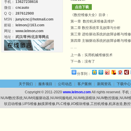
手机：
13627238616
点击下载
微信：
cncauto
Q Q：
287612900
《数控
维修
大全》目录：
MSN：
junyicnc@hotmail.com
第一章 数控
机床
维修
及维护
邮箱：
lelmon@163.com
第二章
数控系统
常见故障与分析
网址：
www.lelmon.com
第三章 进给驱动系统的故障诊断与
维修
地址：
武汉/常州/北京等网点
第四章 主轴驱动系统的故障诊断与
维修
... ...
上一条：
实用机械维修技术
下一条：没有了
分享到：
关于我们
|
服务项目
|
公司动态
|
客户案例
|
新闻资讯
|
下载中心
Copyright © 2011-2020
www.lelmon.com
All rights reserved. 手机
NUM数控系统,NUM伺服驱动器,NUM伺服电机,NUM电源模块,NUM数控面板,NU
软启动维修,UPS维修,触摸屏维修,PLC维修,I/O模块维修,工控机维修,机床改造,