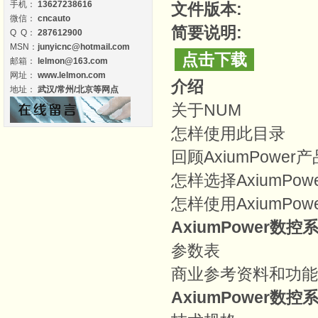
手机：
13627238616
文件版本:
微信：
cncauto
简要说明:
Q Q：
287612900
MSN：
junyicnc@hotmail.com
点击下载
邮箱：
lelmon@163.com
网址：
www.lelmon.com
介绍
地址：
武汉/常州/北京等网点
关于NUM
怎样使用此目录
回顾AxiumPower
怎样选择AxiumPowe
怎样使用AxiumPow
AxiumPower
数控
参数表
商业参考资料和功能
AxiumPower
数控