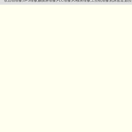
软启动维修,UPS维修,触摸屏维修,PLC维修,I/O模块维修,工控机维修,机床改造,