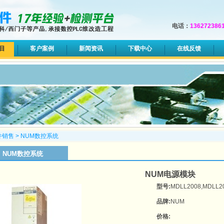
电话：
136272386
目
客户案例
新闻资讯
下载中心
在线反馈
件销售
>
NUM数控系统
NUM数控系统
NUM电源模块
型号:
MDLL2008,MDLL20
品牌:
NUM
价格: