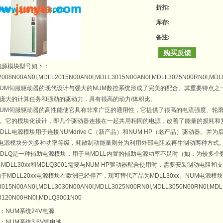
折扣:
库存:
备注:
购买反馈
电源模块
型号如下：
008N00AN0I,MDLL2015N00AN0I,MDLL3015N00AN0I,MDLL3025N00RN0I,MDL
M
伺服驱动器
的现代设计与强大的
NUM数控系统
形成了完美的配合。其重要特点之
庞大的计算任务和强劲的驱动力，具有很高的动力/体积比。
M
伺服驱动器
的高性能使它具有非常广泛的通用性，它提供了很高的电流强度、轮
。它的模块化设计，即几个驱动器连接在一起共用相同的电源，改善了能量的损耗和
LL
电源模块
用于连接NUMdrive C（新产品）和NUM HP（老产品）驱动器。
电源模块
分为多种功率等级，耗散制动能量则分为利用外部电阻或再生制动两种方式
LQ是一种辅助
电源模块
，用于当MDLL内置的辅助电源功率不足时（如：为较多个
LL30xx和MDLQ3001需要与NUM HP驱动器配合使用时，需要安装制动电阻和
DLL20xx
电源模块
在欧洲已经停产，现可替代产品为MDLL30xx。NUM
电源模
015N00AN0I,MDLL3030N00AN0I,MDLL3025N00RN0I,MDLL3050N00RN0I,MDL
3120N00HN0I,MDLQ3001N00
：
NUM系统24V电源
：
NUM系统3.6V锂电池