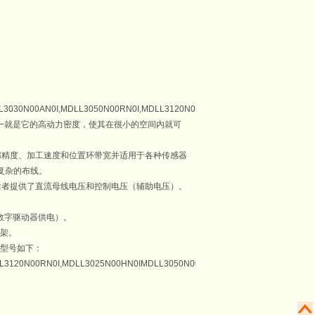
L3030N00AN0I,MDLL3050N00RN0I,MDLL3120N00RN0I,MDLL3025N00HN0IMDL
一就是它的高动力密度，使其在很小的空间内就可
廓精度、加工速度和位置环带宽并适用于各种传感器
复杂的布线。
并为后者提供了直流母线电压和控制电压（辅助电压）。
。
数字驱动器供电）。
支架。
块
型号如下：
L3120N00RN0I,MDLL3025N00HN0IMDLL3050N00HN0I,