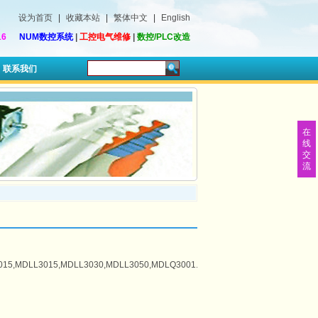
设为首页
|
收藏本站
|
繁体中文
|
English
16
NUM数控系统
|
工控电气维修
|
数控/PLC改造
联系我们
在
线
交
流
15,MDLL3015,MDLL3030,MDLL3050,MDLQ3001...