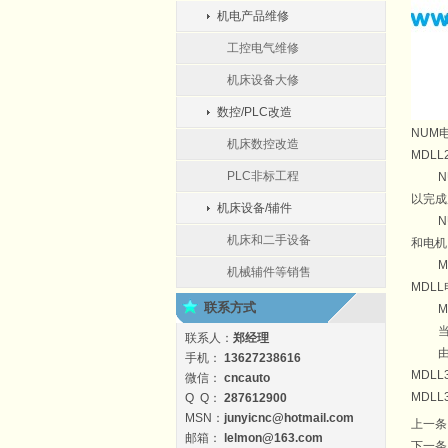
机电产品维修
工控电气维修
机床设备大修
数控/PLC改造
NUM
机床数控改造
MDLL2
PLC非标工程
NU
以完成
机床设备/辅件
NU
机床和二手设备
和电机
MD
机械辅件等销售
MDLL
联系方式
MD
当MD
联系人：
郑经理
由于M
手机：
13627238616
MDLL3
微信：
cncauto
MDLL
Q Q：
287612900
MSN：
junyicnc@hotmail.com
上一条
邮箱：
lelmon@163.com
下一条