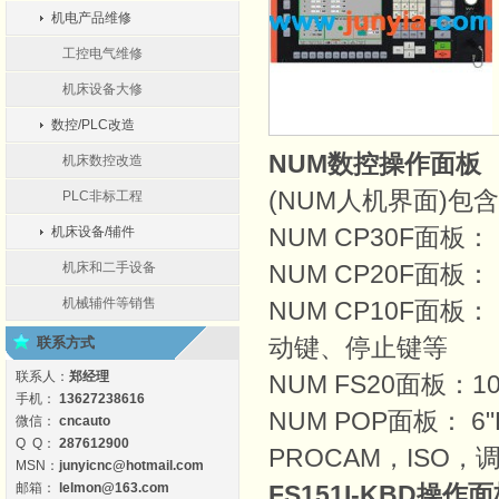
机电产品维修
工控电气维修
机床设备大修
数控/PLC改造
NUM数控
操作面板
机床数控改造
(NUM人机界面)包
PLC非标工程
NUM CP30F面板：
机床设备/辅件
机床和二手设备
NUM CP20F面板：
机械辅件等销售
NUM CP10F面板
动键、停止键等
联系方式
联系人：
郑经理
NUM FS20面板：
手机：
13627238616
NUM POP面板： 
微信：
cncauto
Q Q：
287612900
PROCAM，ISO
MSN：
junyicnc@hotmail.com
邮箱：
lelmon@163.com
FS151I-KBD
操作面