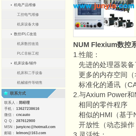
机电产品维修
工控电气维修
机床设备大修
数控/PLC改造
NUM Flexium
数控
机床数控改造
1.性能：
PLC非标工程
先进的处理器装备了
机床设备/辅件
机床和二手设备
更多的内存空间（>60
机械辅件等销售
标准化的通讯（CA
2.与Axium Power
联系方式
联系人：
郑经理
相同的零件程序
手机：
13627238616
相似的HMI（基于NU
微信：
cncauto
Q Q：
287612900
开放性（动态操作
MSN：
junyicnc@hotmail.com
邮箱：
lelmon@163.com
3.灵活性：