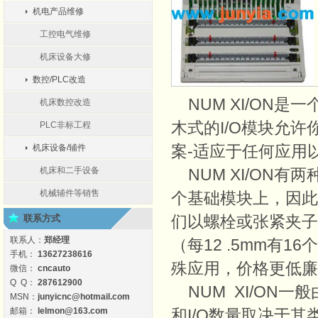
机电产品维修
工控电气维修
机床设备大修
数控/PLC改造
NUM XI/ON是
机床数控改造
木式的I/O模块允
PLC非标工程
案-适应于任何应用
机床设备/辅件
机床和二手设备
NUM XI/ON有
机械辅件等销售
个基础模块上，因此
们以螺栓或张紧夹子装
联系方式
联系人：
郑经理
（每12 .5mm有
手机：
13627238616
殊应用，价格更低廉
微信：
cncauto
Q Q：
287612900
NUM XI/ON一般
MSN：
junyicnc@hotmail.com
邮箱：
lelmon@163.com
和I/O数量取决于其类